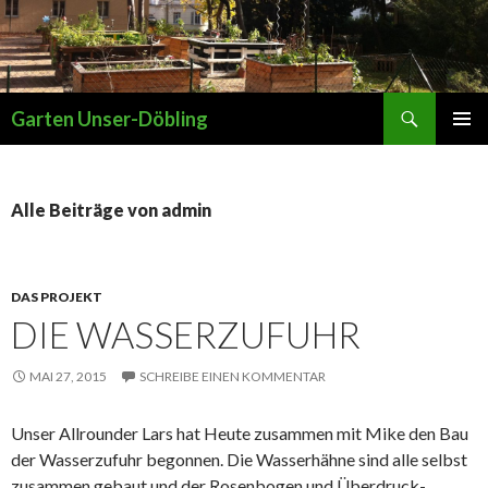
Suchen
Garten Unser-Döbling
SPRINGE
PRIMÄR
ZUM
MENÜ
INHALT
Alle Beiträge von admin
DAS PROJEKT
DIE WASSERZUFUHR
MAI 27, 2015
SCHREIBE EINEN KOMMENTAR
Unser Allrounder Lars hat Heute zusammen mit Mike den Bau
der Wasserzufuhr begonnen. Die Wasserhähne sind alle selbst
zusammen gebaut und der Rosenbogen und Überdruck-