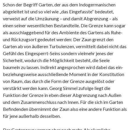
Schon der Begriff Garten, der aus dem Indogermanischen
abgeleitet ist und so viel wie „das Eingefasste“ bedeutet,
verweist auf die Umzäunung – und damit Abgrenzung – als
einen seiner wesentlichen Bestandteile. Die Grenze kann sogar
als ausschlaggebend für des Ambiente des Gartens als Ruhe-
und Rückzugsort gedeutet werden: Der Zaun grenzt den
Garten ab von äußeren Turbulenzen, vermittelt dabei nicht das
Gefühl des Eingesperrt-Seins sondern vielmehr jenes der
Sicherheit, wodurch die Möglichkeit besteht, die Seele
baumeln zu lassen. Indirekt angesprochen wird dabei das ein-
beziehungsweise ausschließende Moment in der Konstitution
von Raum, das durch die Form der Grenze ausgelöst oder
verstärkt werden kann. Georg Simmel zufolge liegt die
Funktion der Grenze in eben dieser Abgrenzung nach Außen
und dem Zusammenschluss nach Innen. Für die sich im Garten
Befindenden übernimmt der Zaun also eine andere Funktion als
für jene außerhalb desselben.
Der Gartenzaun vermag aber noch mehr. Als räumliche